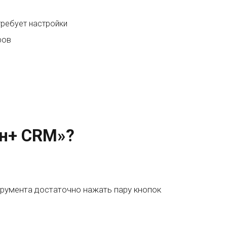
требует настройки
ров
ин+ CRM»?
трумента достаточно нажать пару кнопок