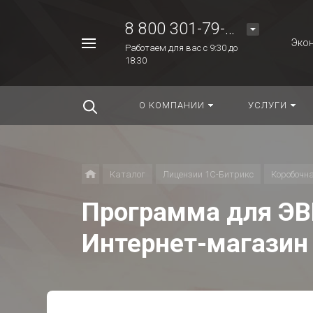
8 800 301-79-48
Экон
Работаем для вас с 9:30 до
18:30
Найти
везде
О КОМПАНИИ
УСЛУГИ
Каталог
Лицензии 1С-Битрикс
Коробочн
Программа для ЭВ
Интернет-магазин 