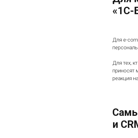
«1С-
Для e-com
персональ
Для тех, к
приносят 
реакция н
Самы
и CR