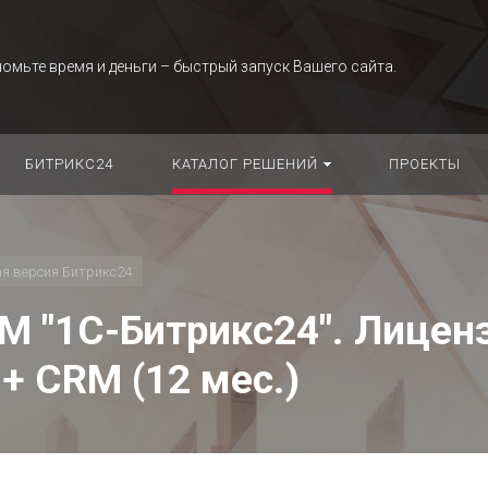
омьте время и деньги – быстрый запуск Вашего сайта.
БИТРИКС24
КАТАЛОГ РЕШЕНИЙ
ПРОЕКТЫ
ая версия Битрикс24
М "1С-Битрикс24". Лицен
+ CRM (12 мес.)