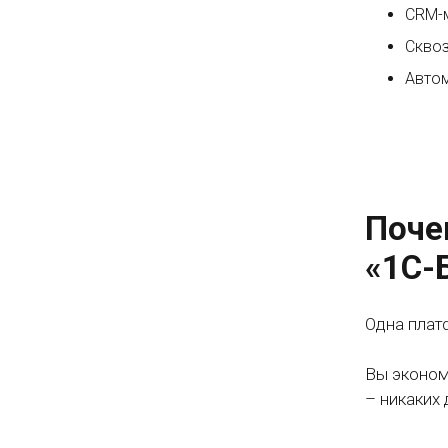
СRM-м
Сквоз
Автом
Поче
«1С-
Одна плат
Вы эконом
– никаких