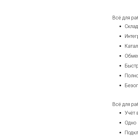
Всё для ра
Склад
Интег
Катал
Обмен
Быстр
Полно
Безоп
Всё для ра
Учёт 
Одно 
Подкл