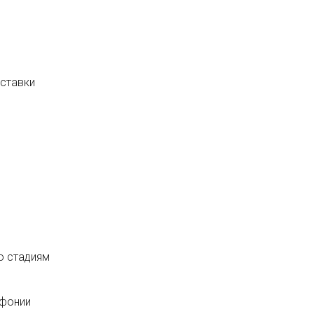
оставки
о стадиям
ефонии