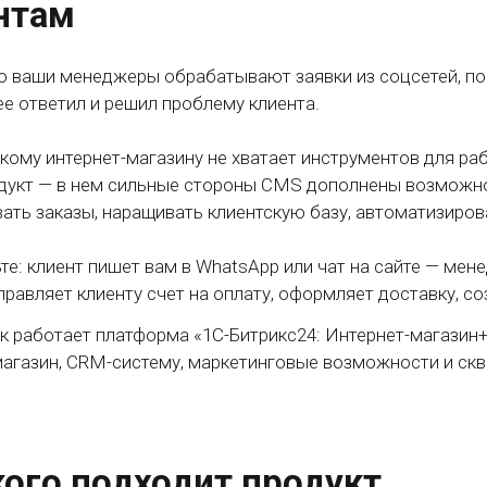
нтам
о ваши менеджеры обрабатывают заявки из соцсетей, почт
ее ответил и решил проблему клиента.
кому интернет-магазину не хватает инструментов для ра
дукт — в нем сильные стороны CMS дополнены возможн
ать заказы, наращивать клиентскую базу, автоматизиров
те: клиент пишет вам в WhatsApp или чат на сайте — мен
правляет клиенту счет на оплату, оформляет доставку, с
к работает платформа «1С-Битрикс24: Интернет-магазин
магазин, CRM-систему, маркетинговые возможности и скв
кого подходит продукт