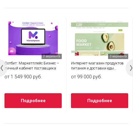
2 варианта
3 варианта
Сотбит: Маркетплейс Бизнес –
Интернет-магазин продуктов
личный кабинет поставщика
питания и доставки еды
«Крайт: Продукты
от 1 549 900 руб.
от 99 000 руб.
питания.Retail24» с
конструктором
Подробнее
Подробнее