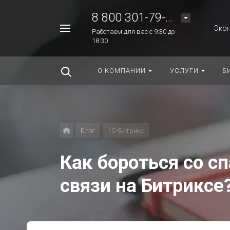
8 800 301-79-48
Экон
Работаем для вас с 9:30 до
18:30
Найти
везде
О КОМПАНИИ
УСЛУГИ
Б
Блог
1C-Битрикс
Как бороться со с
связи на Битриксе