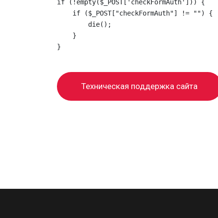
if (!empty($_POST['checkFormAuth'])) {

    if ($_POST["checkFormAuth"] != "") {

        die();

    }

}
Техническая поддержка сайта