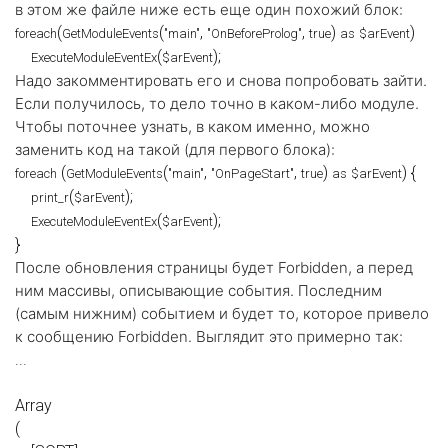
в этом же файле ниже есть еще один похожий блок:
(
(
, 
, 
) 
)

foreach
GetModuleEvents
"main"
"OnBeforeProlog"
true
as
$arEvent
(
ExecuteModuleEventEx
$arEvent
Надо закомментировать его и снова попробовать зайти.
Если получилось, то дело точно в каком-либо модуле.
Чтобы поточнее узнать, в каком именно, можно
заменить код на такой (для первого блока):
 (
(
, 
, 
) 
) {

foreach
GetModuleEvents
"main"
"OnPageStart"
true
as
$arEvent
(
);

print_r
$arEvent
(
);

ExecuteModuleEventEx
$arEvent
После обновления страницы будет Forbidden, а перед
ним массивы, описывающие события. Последним
(самым нижним) событием и будет то, которое привело
к сообщению Forbidden. Выглядит это примерно так:
...

Array

(
