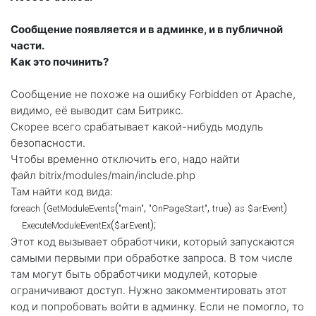
Сообщение появляется и в админке, и в публичной
части.
Как это починить?
Сообщение не похоже на ошибку Forbidden от Apache,
видимо, её выводит сам Битрикс.
Скорее всего срабатывает какой-нибудь модуль
безопасности.
Чтобы временно отключить его, надо найти
файл
bitrix/modules/main/include.php
Там найти код вида:
 (
(
, 
, 
) 
) 

foreach
GetModuleEvents
"main"
"OnPageStart"
true
as
$arEvent
(
ExecuteModuleEventEx
$arEvent
Этот код вызывает обработчики, который запускаются
самыми первыми при обработке запроса. В том числе
там могут быть обработчики модулей, которые
ограничивают доступ. Нужно закомментировать этот
код и попробовать войти в админку. Если не помогло, то