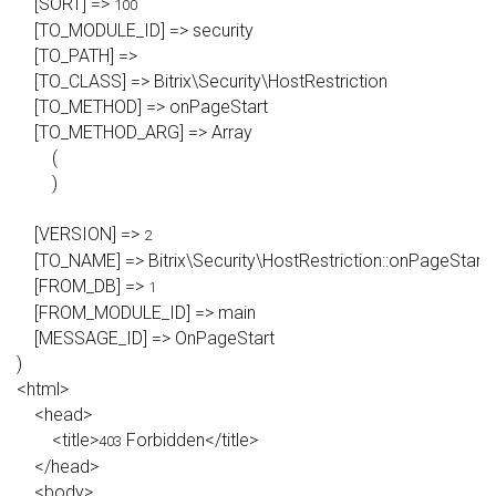
    [SORT] => 
100
    [TO_MODULE_ID] => security

    [TO_PATH] => 

    [TO_CLASS] => Bitrix\Security\HostRestriction

    [TO_METHOD] => onPageStart

    [TO_METHOD_ARG] => Array

        (

        )

    [VERSION] => 
2
    [TO_NAME] => Bitrix\Security\HostRestriction::onPageStart (
    [FROM_DB] => 
1
    [FROM_MODULE_ID] => main

    [MESSAGE_ID] => OnPageStart

)

<html>

    <head>

        <title>
 Forbidden</title>

403
    </head>

    <body>
